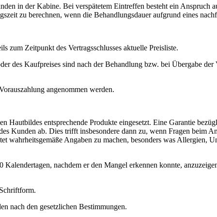
nden in der Kabine. Bei verspätetem Eintreffen besteht ein Anspruch 
ngszeit zu berechnen, wenn die Behandlungsdauer aufgrund eines nach
eils zum Zeitpunkt des Vertragsschlusses aktuelle Preisliste.
der des Kaufpreises sind nach der Behandlung bzw. bei Übergabe der V
er Vorauszahlung angenommen werden.
n Hautbildes entsprechende Produkte eingesetzt. Eine Garantie bezügl
des Kunden ab. Dies trifft insbesondere dann zu, wenn Fragen beim A
htet wahrheitsgemäße Angaben zu machen, besonders was Allergien, Un
10 Kalendertagen, nachdem er den Mangel erkennen konnte, anzuzeigen
Schriftform.
den nach den gesetzlichen Bestimmungen.