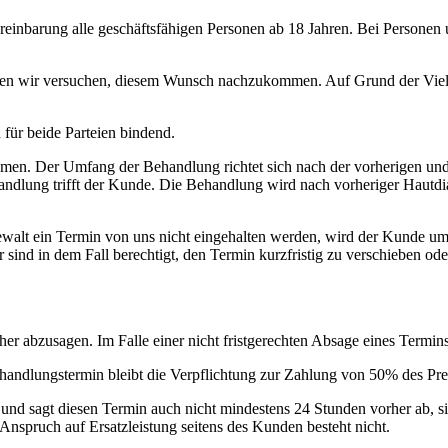
einbarung alle geschäftsfähigen Personen ab 18 Jahren. Bei Personen u
en wir versuchen, diesem Wunsch nachzukommen. Auf Grund der Vielz
 für beide Parteien bindend.
ehmen. Der Umfang der Behandlung richtet sich nach der vorherigen u
andlung trifft der Kunde. Die Behandlung wird nach vorheriger Haut
walt ein Termin von uns nicht eingehalten werden, wird der Kunde umge
ind in dem Fall berechtigt, den Termin kurzfristig zu verschieben ode
r abzusagen. Im Falle einer nicht fristgerechten Absage eines Termins 
andlungstermin bleibt die Verpflichtung zur Zahlung von 50% des Pre
nd sagt diesen Termin auch nicht mindestens 24 Stunden vorher ab, si
spruch auf Ersatzleistung seitens des Kunden besteht nicht.