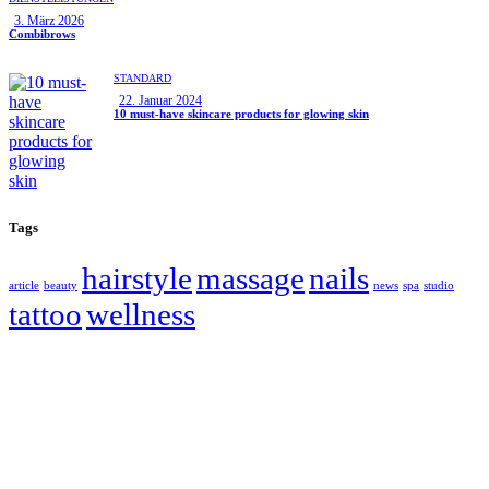
3. März 2026
Combibrows
STANDARD
22. Januar 2024
10 must-have skincare products for glowing skin
Tags
hairstyle
massage
nails
article
beauty
news
spa
studio
tattoo
wellness