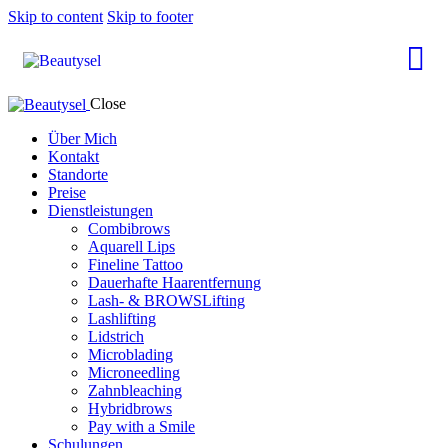
Skip to content
Skip to footer
Close
Über Mich
Kontakt
Standorte
Preise
Dienstleistungen
Combibrows
Aquarell Lips
Fineline Tattoo
Dauerhafte Haarentfernung
Lash- & BROWSLifting
Lashlifting
Lidstrich
Microblading
Microneedling
Zahnbleaching
Hybridbrows
Pay with a Smile
Schulungen