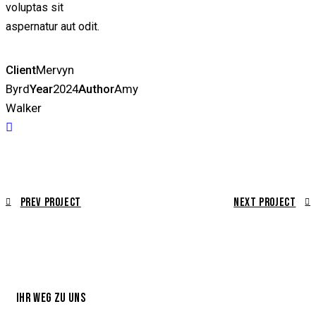
voluptas sit
aspernatur aut odit.
Client
Mervyn
Byrd
Year
2024
Author
Amy
Walker
Prev Project
Next Project
IHR WEG ZU UNS